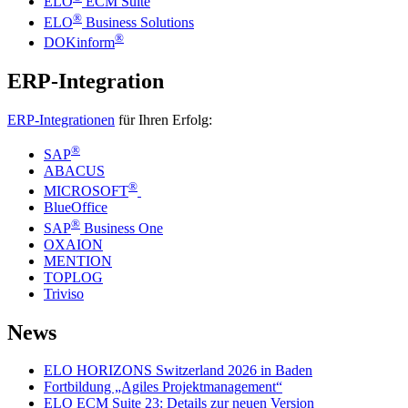
ELO
ECM Suite
®
ELO
Business Solutions
®
DOKinform
ERP-Integration
ERP-Integrationen
für Ihren Erfolg:
®
SAP
ABACUS
®
MICROSOFT
BlueOffice
®
SAP
Business One
OXAION
MENTION
TOPLOG
Triviso
News
ELO HORIZONS Switzerland 2026 in Baden
Fortbildung „Agiles Projektmanagement“
ELO ECM Suite 23: Details zur neuen Version