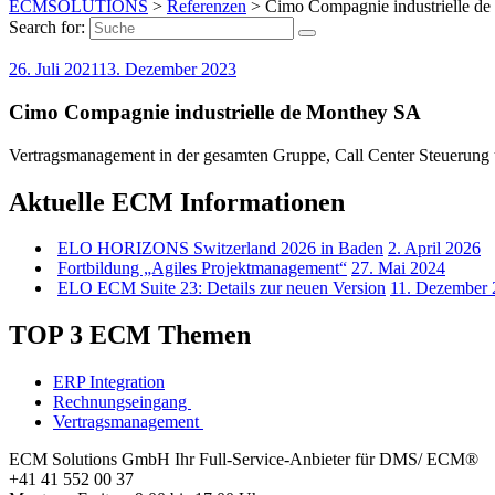
ECMSOLUTIONS
>
Referenzen
>
Cimo Compagnie industrielle d
Search for:
26. Juli 2021
13. Dezember 2023
Cimo Compagnie industrielle de Monthey SA
Vertragsmanagement in der gesamten Gruppe, Call Center Steuerung
Aktuelle ECM Informationen
ELO HORIZONS Switzerland 2026 in Baden
2. April 2026
Fortbildung „Agiles Projektmanagement“
27. Mai 2024
ELO ECM Suite 23: Details zur neuen Version
11. Dezember 
TOP 3 ECM Themen
ERP Integration
Rechnungseingang
Vertragsmanagement
ECM Solutions GmbH
Ihr Full-Service-Anbieter für DMS/ ECM®
+41 41 552 00 37