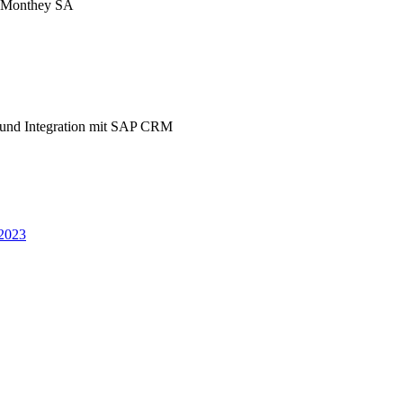
e Monthey SA
 und Integration mit SAP CRM
2023