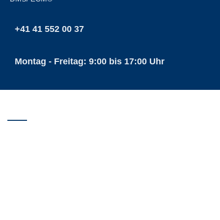
+41 41 552 00 37
Montag - Freitag: 9:00 bis 17:00 Uhr
ECM SOLUTIONS GMBH
Buochser Strase 26
CH-6370 Stans
Telefon: +41 41 552 00 37
ecm@ecmsolutions.ch