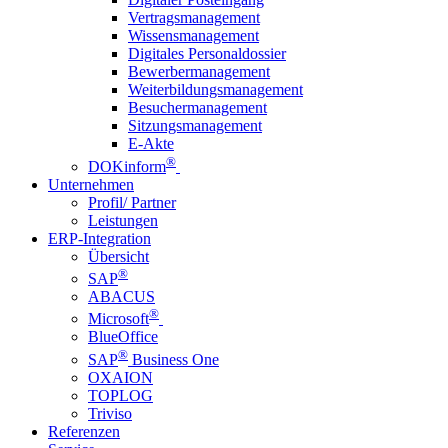
Vertragsmanagement
Wissensmanagement
Digitales Personaldossier
Bewerbermanagement
Weiterbildungsmanagement
Besuchermanagement
Sitzungsmanagement
E-Akte
®
DOKinform
Unternehmen
Profil/ Partner
Leistungen
ERP-Integration
Übersicht
®
SAP
ABACUS
®
Microsoft
BlueOffice
®
SAP
Business One
OXAION
TOPLOG
Triviso
Referenzen