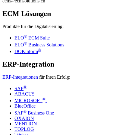
ecm@ecmsolutions.ch
ECM Lösungen
Produkte für die Digitalisierung:
®
ELO
ECM Suite
®
ELO
Business Solutions
®
DOKinform
ERP-Integration
ERP-Integrationen
für Ihren Erfolg:
®
SAP
ABACUS
®
MICROSOFT
BlueOffice
®
SAP
Business One
OXAION
MENTION
TOPLOG
Triviso